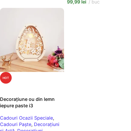
99,99
lei
buc
HOT
ADAUGĂ ÎN COȘ
Decorațiune ou din lemn
iepure paste i3
Cadouri Ocazii Speciale
,
Cadouri Paște
,
Decorațiuni
și Artă
,
Decorațiuni