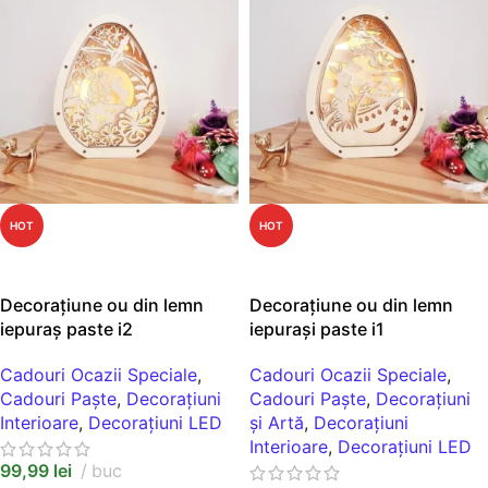
HOT
HOT
ADAUGĂ ÎN COȘ
ADAUGĂ ÎN COȘ
Decorațiune ou din lemn
Decorațiune ou din lemn
iepuraș paste i2
iepurași paste i1
Cadouri Ocazii Speciale
,
Cadouri Ocazii Speciale
,
Cadouri Paște
,
Decorațiuni
Cadouri Paște
,
Decorațiuni
Interioare
,
Decorațiuni LED
și Artă
,
Decorațiuni
Interioare
,
Decorațiuni LED
99,99
lei
buc