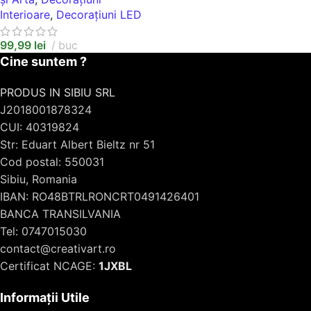
Interioare
,
Decorațiuni LED
99,99
lei
buc
Cine suntem ?
PRODUS IN SIBIU SRL
J2018001878324
CUI: 40319824
Str: Eduart Albert Bieltz nr 51
Cod postal: 550031
Sibiu, Romania
IBAN: RO48BTRLRONCRT0491426401
BANCA TRANSILVANIA
Tel: 0747015030
contact@creativart.ro
Certificat NCAGE:
1JXBL
Informații Utile