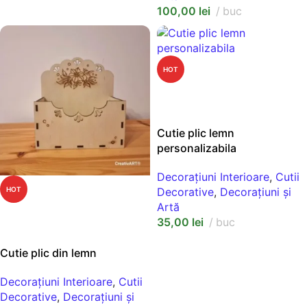
100,00
lei
buc
HOT
NEW
SELECT OPTIONS
Cutie plic lemn
personalizabila
Decorațiuni Interioare
,
Cutii
HOT
Decorative
,
Decorațiuni și
Artă
NEW
35,00
lei
buc
SELECT OPTIONS
Cutie plic din lemn
Decorațiuni Interioare
,
Cutii
Decorative
,
Decorațiuni și