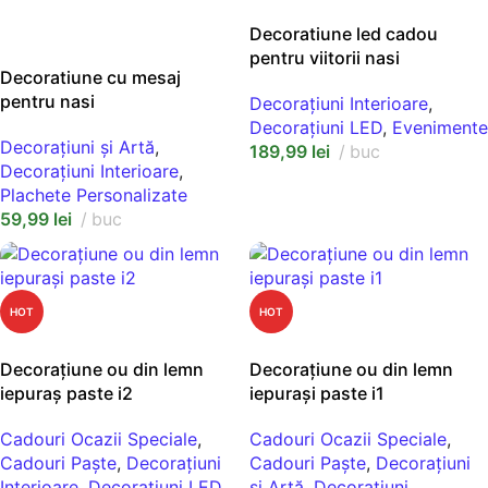
ADAUGĂ ÎN COȘ
NEW
Decoratiune led cadou
SELECT OPTIONS
pentru viitorii nasi
Decoratiune cu mesaj
pentru nasi
Decorațiuni Interioare
,
Decorațiuni LED
,
Evenimente
Decorațiuni și Artă
,
189,99
lei
buc
Decorațiuni Interioare
,
Plachete Personalizate
59,99
lei
buc
HOT
HOT
ADAUGĂ ÎN COȘ
ADAUGĂ ÎN COȘ
Decorațiune ou din lemn
Decorațiune ou din lemn
iepuraș paste i2
iepurași paste i1
Cadouri Ocazii Speciale
,
Cadouri Ocazii Speciale
,
Cadouri Paște
,
Decorațiuni
Cadouri Paște
,
Decorațiuni
Interioare
,
Decorațiuni LED
și Artă
,
Decorațiuni