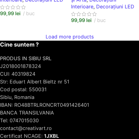
Interioare
,
Decorațiuni LED
99,99
lei
buc
99,99
lei
buc
Load more products
Cine suntem ?
PRODUS IN SIBIU SRL
J2018001878324
CUI: 40319824
Str: Eduart Albert Bieltz nr 51
Cod postal: 550031
Sibiu, Romania
IBAN: RO48BTRLRONCRT0491426401
BANCA TRANSILVANIA
Tel: 0747015030
contact@creativart.ro
Certificat NCAGE:
1JXBL