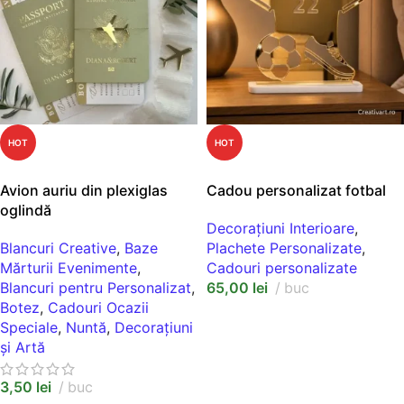
HOT
HOT
SELECT OPTIONS
SELECT OPTIONS
Avion auriu din plexiglas
Cadou personalizat fotbal
oglindă
Decorațiuni Interioare
,
Blancuri Creative
,
Baze
Plachete Personalizate
,
Mărturii Evenimente
,
Cadouri personalizate
Blancuri pentru Personalizat
,
65,00
lei
buc
Botez
,
Cadouri Ocazii
Speciale
,
Nuntă
,
Decorațiuni
și Artă
3,50
lei
buc