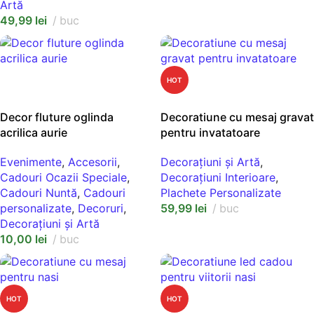
Artă
49,99
lei
buc
NEW
HOT
SELECT OPTIONS
SELECT OPTIONS
Decor fluture oglinda
Decoratiune cu mesaj gravat
acrilica aurie
pentru invatatoare
Evenimente
,
Accesorii
,
Decorațiuni și Artă
,
Cadouri Ocazii Speciale
,
Decorațiuni Interioare
,
Cadouri Nuntă
,
Cadouri
Plachete Personalizate
personalizate
,
Decoruri
,
59,99
lei
buc
Decorațiuni și Artă
10,00
lei
buc
HOT
HOT