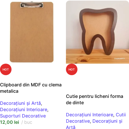
HOT
HOT
ADAUGĂ ÎN COȘ
NEW
Clipboard din MDF cu clema
SELECT OPTIONS
metalica
Cutie pentru licheni forma
de dinte
Decorațiuni și Artă
,
Decorațiuni Interioare
,
Decorațiuni Interioare
,
Cutii
Suporturi Decorative
Decorative
,
Decorațiuni și
12,00
lei
buc
Artă