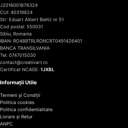
J2018001878324
CUI: 40319824
Str: Eduart Albert Bieltz nr 51
Cod postal: 550031
Sibiu, Romania
IBAN: RO48BTRLRONCRT0491426401
BANCA TRANSILVANIA
Tel: 0747015030
contact@creativart.ro
Certificat NCAGE:
1JXBL
Informații Utile
Termeni și Condiții
Politica cookies
Politica confidentialitate
Livrare și Retur
ANPC