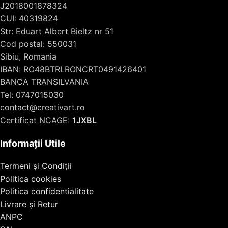
J2018001878324
CUI: 40319824
Str: Eduart Albert Bieltz nr 51
Cod postal: 550031
Sibiu, Romania
IBAN: RO48BTRLRONCRT0491426401
BANCA TRANSILVANIA
Tel: 0747015030
contact@creativart.ro
Certificat NCAGE:
1JXBL
Informații Utile
Termeni și Condiții
Politica cookies
Politica confidentialitate
Livrare și Retur
ANPC