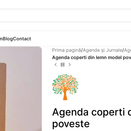
n
Blog
Contact
Prima pagină
/
Agende și Jurnale
/
Ag
Agenda coperti din lemn model po
Agenda coperti 
poveste