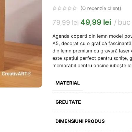
(O recenzie client)
49,99
lei
buc
79,99
lei
Agenda coperti din lemn model pove
A5, decorat cu o grafică fascinantă 
din lemn premium cu gravură laser d
este spațiul perfect pentru schițe, 
memorabil pentru oricine iubește lec
MATERIAL
GREUTATE
DIMENSIUNI PRODUS