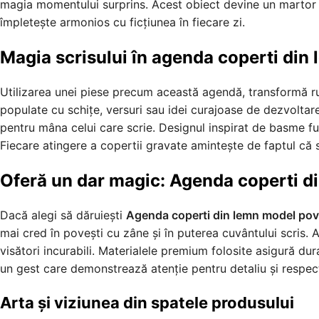
magia momentului surprins. Acest obiect devine un martor tăcu
împletește armonios cu ficțiunea în fiecare zi.
Magia scrisului în agenda coperti din
Utilizarea unei piese precum această agendă, transformă ruti
populate cu schițe, versuri sau idei curajoase de dezvoltar
pentru mâna celui care scrie. Designul inspirat de basme fu
Fiecare atingere a copertii gravate amintește de faptul că s
Oferă un dar magic: Agenda coperti d
Dacă alegi să dăruiești
Agenda coperti din lemn model po
mai cred în povești cu zâne și în puterea cuvântului scris. A
visători incurabili. Materialele premium folosite asigură dur
un gest care demonstrează atenție pentru detaliu și respec
Arta și viziunea din spatele produsului