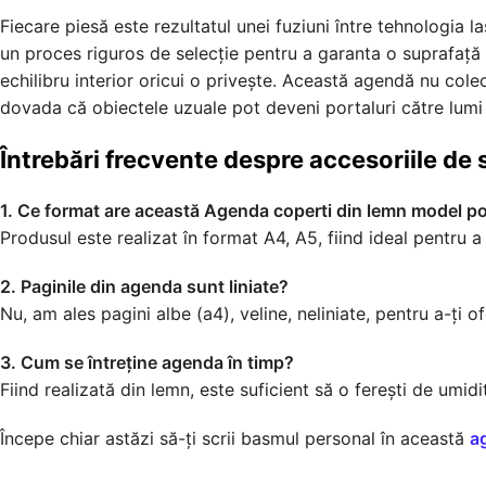
Fiecare piesă este rezultatul unei fuziuni între tehnologia l
un proces riguros de selecție pentru a garanta o suprafață ne
echilibru interior oricui o privește. Această agendă nu cole
dovada că obiectele uzuale pot deveni portaluri către lumi
Întrebări frecvente despre accesoriile de 
1. Ce format are această Agenda coperti din lemn model p
Produsul este realizat în format A4, A5, fiind ideal pentru a 
2. Paginile din agenda sunt liniate?
Nu, am ales pagini albe (a4), veline, neliniate, pentru a-ți of
3. Cum se întreține agenda în timp?
Fiind realizată din lemn, este suficient să o ferești de umid
Începe chiar astăzi să-ți scrii basmul personal în această
a