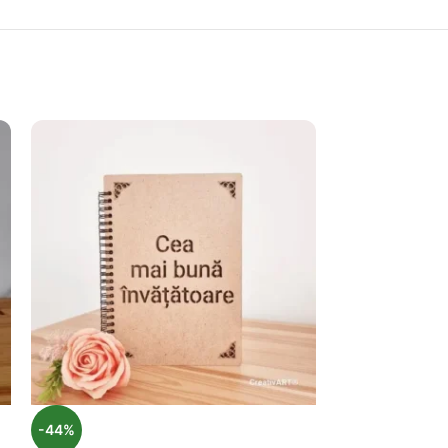
-44%
-33%