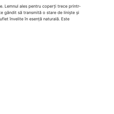
ne. Lemnul ales pentru coperți trece printr-
e gândit să transmită o stare de liniște și
flet învelite în esență naturală. Este