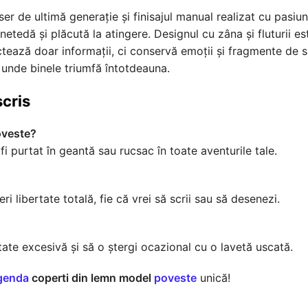
aser de ultimă generație și finisajul manual realizat cu pasiu
tedă și plăcută la atingere. Designul cu zâna și fluturii est
ctează doar informații, ci conservă emoții și fragmente de su
 unde binele triumfă întotdeauna.
scris
oveste?
fi purtat în geantă sau rucsac în toate aventurile tale.
eri libertate totală, fie că vrei să scrii sau să desenezi.
itate excesivă și să o ștergi ocazional cu o lavetă uscată.
genda
coperti din lemn model
poveste
unică!