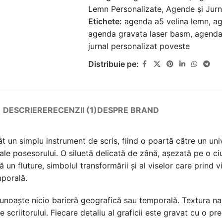
Lemn Personalizate
,
Agende și Jurn
Etichete:
agenda a5 velina lemn
,
ag
agenda gravata laser basm
,
agenda 
jurnal personalizat poveste
Distribuie pe:
DESCRIERE
RECENZII (1)
DESPRE BRAND
 un simplu instrument de scris, fiind o poartă către un uni
 ale posesorului. O siluetă delicată de zână, așezată pe o 
ă un fluture, simbolul transformării și al viselor care prind 
mporală.
cunoaște nicio barieră geografică sau temporală. Textura na
scriitorului. Fiecare detaliu al graficii este gravat cu o prec