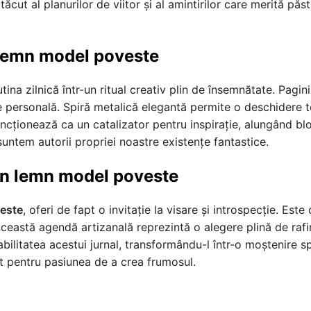
t al planurilor de viitor și al amintirilor care merită păstr
 lemn model poveste
na zilnică într-un ritual creativ plin de însemnătate. Pagin
e personală. Spiră metalică elegantă permite o deschidere to
ncționează ca un catalizator pentru inspirație, alungând blo
untem autorii propriei noastre existențe fantastice.
in lemn model poveste
veste
, oferi de fapt o invitație la visare și introspecție. Est
ceastă agendă artizanală reprezintă o alegere plină de rafina
abilitatea acestui jurnal, transformându-l într-o moștenire sp
t pentru pasiunea de a crea frumosul.