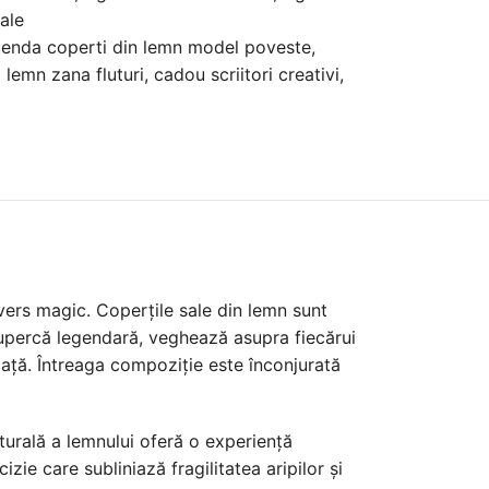
ale
enda coperti din lemn model poveste
,
lemn zana fluturi
,
cadou scriitori creativi
,
vers magic. Coperțile sale din lemn sunt
ciupercă legendară, veghează asupra fiecărui
viață. Întreaga compoziție este înconjurată
turală a lemnului oferă o experiență
izie care subliniază fragilitatea aripilor și