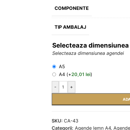
COMPONENTE
TIP AMBALAJ
Selecteaza dimensiune
Selecteaza dimensiunea agendei
A5
A4
(+
20,01
lei
)
-
+
ADA
SKU:
CA-43
Categorii:
Agende lemn A4
,
Agende