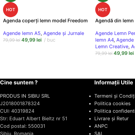
HOT
HOT
Agenda coperți lemn model Freedom
Agendă din lemn 
Agende lemn A5
,
Agende și Jurnale
Agende Lemn Per
49,99
lei
buc
lemn A4
,
Agende 
79,99
lei
Lemn Creative
,
A
49,99
lei
79,99
lei
Cine suntem ?
Informații Utile
PRODUS IN SIBIU SRL
Termeni și Condiți
J2018001878324
Politica cookies
CUI: 40319824
Politica confidenti
Str: Eduart Albert Bieltz nr 51
Livrare și Retur
Cod postal: 550031
ANPC
Sibiu, Romania
SAL