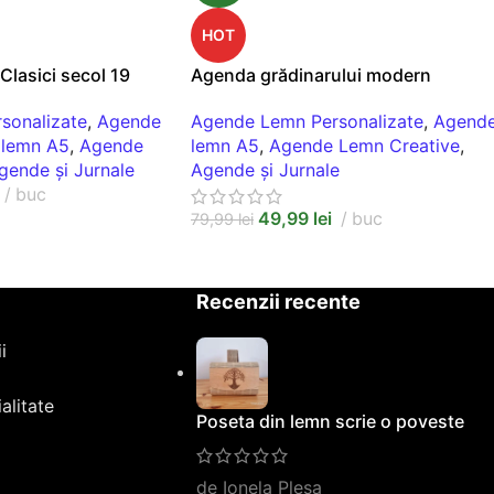
HOT
Clasici secol 19
Agenda grădinarului modern
sonalizate
,
Agende
Agende Lemn Personalizate
,
Agend
lemn A5
,
Agende
lemn A5
,
Agende Lemn Creative
,
gende și Jurnale
Agende și Jurnale
buc
49,99
lei
buc
79,99
lei
Recenzii recente
i
alitate
Poseta din lemn scrie o poveste
de Ionela Plesa