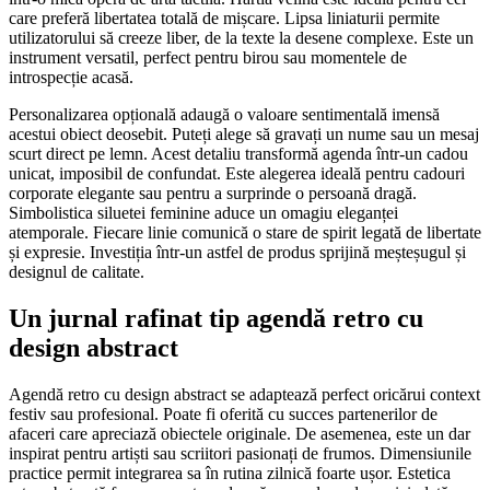
care preferă libertatea totală de mișcare. Lipsa liniaturii permite
utilizatorului să creeze liber, de la texte la desene complexe. Este un
instrument versatil, perfect pentru birou sau momentele de
introspecție acasă.
Personalizarea opțională adaugă o valoare sentimentală imensă
acestui obiect deosebit. Puteți alege să gravați un nume sau un mesaj
scurt direct pe lemn. Acest detaliu transformă agenda într-un cadou
unicat, imposibil de confundat. Este alegerea ideală pentru cadouri
corporate elegante sau pentru a surprinde o persoană dragă.
Simbolistica siluetei feminine aduce un omagiu eleganței
atemporale. Fiecare linie comunică o stare de spirit legată de libertate
și expresie. Investiția într-un astfel de produs sprijină meșteșugul și
designul de calitate.
Un jurnal rafinat tip agendă retro cu
design abstract
Agendă retro cu design abstract se adaptează perfect oricărui context
festiv sau profesional. Poate fi oferită cu succes partenerilor de
afaceri care apreciază obiectele originale. De asemenea, este un dar
inspirat pentru artiști sau scriitori pasionați de frumos. Dimensiunile
practice permit integrarea sa în rutina zilnică foarte ușor. Estetica