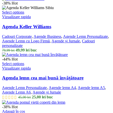
-38%
Hot
Select options
Vizualizare rapida
Agenda Keller Williams
Cadouri Corporate
,
Agende Business
,
Agende Lemn Personalizate
,
Agende Lemn cu Logo Firmă
,
Agende și Jurnale
,
Cadouri
personalizate
Prețul
Prețul
49,99
lei
buc
79,99
lei
inițial
curent
a
este:
-44%
Hot
fost:
49,99 lei.
Select options
79,99 lei.
Vizualizare rapida
Agenda lemn cea mai bună învățătoare
Agende Lemn Personalizate
,
Agende lemn A4
,
Agende lemn A5
,
Agende Lemn A6
,
Agende și Jurnale
Prețul
Prețul
25,00
lei
buc
45,00
lei
inițial
curent
a
este:
-38%
Hot
fost:
25,00 lei.
Adaugă în coș