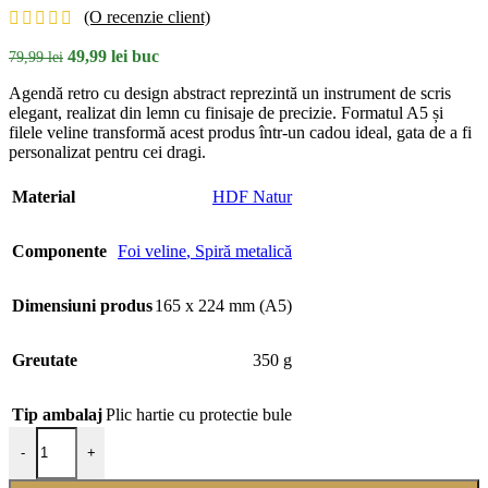
(O recenzie client)
Prețul
Prețul
49,99
lei
buc
79,99
lei
inițial
curent
Agendă retro cu design abstract reprezintă un instrument de scris
a
este:
elegant, realizat din lemn cu finisaje de precizie. Formatul A5 și
fost:
49,99 lei.
filele veline transformă acest produs într-un cadou ideal, gata de a fi
79,99 lei.
personalizat pentru cei dragi.
Material
HDF Natur
Componente
Foi veline
,
Spiră metalică
Dimensiuni produs
165 x 224 mm (A5)
Greutate
350 g
Tip ambalaj
Plic hartie cu protectie bule
Cantitate Agendă retro cu design abstract
-
+