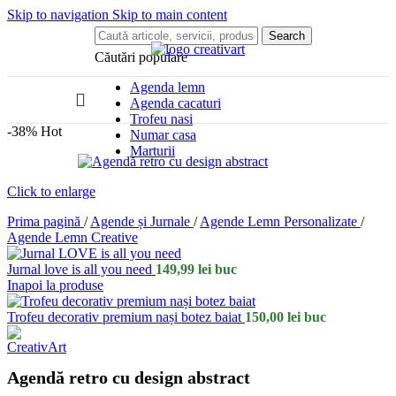
Skip to navigation
Skip to main content
Search
Căutări populare
Agenda lemn
Agenda cacaturi
Trofeu nasi
-38%
Hot
Numar casa
Marturii
Click to enlarge
Prima pagină
/
Agende și Jurnale
/
Agende Lemn Personalizate
/
Agende Lemn Creative
Jurnal love is all you need
149,99
lei
buc
Inapoi la produse
Trofeu decorativ premium nași botez baiat
150,00
lei
buc
Agendă retro cu design abstract