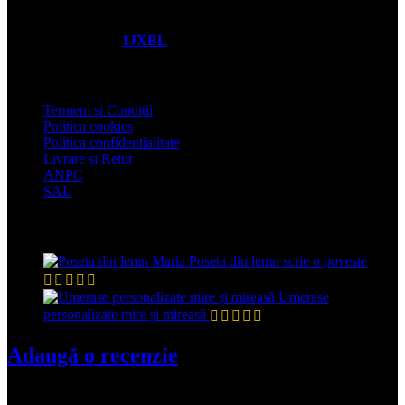
Tel: 0747015030
contact@creativart.ro
Certificat NCAGE:
1JXBL
Informații Utile
Termeni și Condiții
Politica cookies
Politica confidentialitate
Livrare și Retur
ANPC
SAL
Recenzii recente
Poseta din lemn scrie o poveste
de Ionela Plesa
Umerase
personalizate mire și mireasă
de Flavia Munteanu
Adaugă o recenzie
© 2026
CreativArt
. Toate drepturile rezervate.