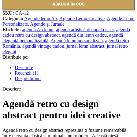
ADAUGĂ ÎN COȘ
SKU:
CA-12
Categorii:
Agende lemn A5
,
Agende Lemn Creative
,
Agende Lemn
Personalizate
,
Agende și Jurnale
Etichete:
agendă A5 lemn
,
agendă artistică decupată laser
,
agendă
cadou retro cu design abstract
,
agendă din lemn cadou
,
agendă
elegantă personalizabilă
,
Agendă lemn personalizată
,
agendă retro
România
,
agendă vintage cadou
,
jurnal lemn abstract
,
jurnal retro
elegant
Distribuie pe:
Descriere
Recenzii (1)
Despre brand
Descriere
Agendă retro cu design
abstract pentru idei creative
Agendă retro cu design abstract reprezintă o fuziune remarcabilă
între eleganța clasică și minimalismul modern. Această piesă