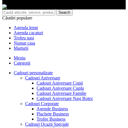
Creat cu suflet pentru momente de neuitat.
Search
Căutări populare
Agenda lemn
Agenda cacaturi
Trofeu nasi
Numar casa
Marturii
Meniu
Categorii
Cadouri personalizate
Cadouri Aniversare
Cadouri Aniversare Copii
Cadouri Aniversare Cuplu
Cadouri Aniversare Familie
Cadouri Aniversare Nași Botez
Cadouri Corporate
Agende Business
Plachete Business
Trofee Business
Cadouri Ocazii Speciale