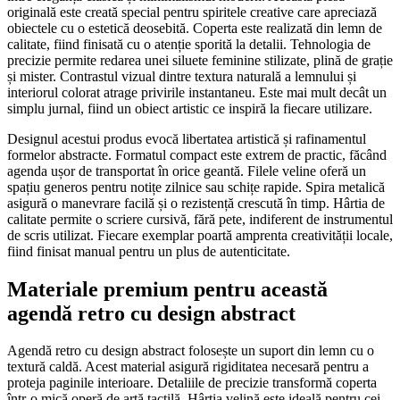
originală este creată special pentru spiritele creative care apreciază
obiectele cu o estetică deosebită. Coperta este realizată din lemn de
calitate, fiind finisată cu o atenție sporită la detalii. Tehnologia de
precizie permite redarea unei siluete feminine stilizate, plină de grație
și mister. Contrastul vizual dintre textura naturală a lemnului și
interiorul colorat atrage privirile instantaneu. Este mai mult decât un
simplu jurnal, fiind un obiect artistic ce inspiră la fiecare utilizare.
Designul acestui produs evocă libertatea artistică și rafinamentul
formelor abstracte. Formatul compact este extrem de practic, făcând
agenda ușor de transportat în orice geantă. Filele veline oferă un
spațiu generos pentru notițe zilnice sau schițe rapide. Spira metalică
asigură o manevrare facilă și o rezistență crescută în timp. Hârtia de
calitate permite o scriere cursivă, fără pete, indiferent de instrumentul
de scris utilizat. Fiecare exemplar poartă amprenta creativității locale,
fiind finisat manual pentru un plus de autenticitate.
Materiale premium pentru această
agendă retro cu design abstract
Agendă retro cu design abstract folosește un suport din lemn cu o
textură caldă. Acest material asigură rigiditatea necesară pentru a
proteja paginile interioare. Detaliile de precizie transformă coperta
într-o mică operă de artă tactilă. Hârtia velină este ideală pentru cei