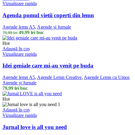
45,00 lei.
Vizualizare rapida
Agenda pomul vietii coperti din lemn
Agende lemn A5
,
Agende și Jurnale
Prețul
Prețul
49,99
lei
buc
79,99
lei
inițial
curent
a
este:
Hot
fost:
49,99 lei.
Adaugă în coș
79,99 lei.
Vizualizare rapida
Idei geniale care mi-au venit pe buda
Agende lemn A5
,
Agende Lemn Creative
,
Agende Lemn cu Umor
,
Agende și Jurnale
79,99
lei
buc
Hot
Adaugă în coș
Vizualizare rapida
Jurnal love is all you need