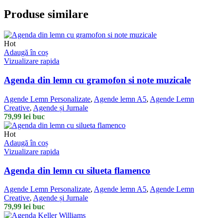
Produse similare
Hot
Adaugă în coș
Vizualizare rapida
Agenda din lemn cu gramofon si note muzicale
Agende Lemn Personalizate
,
Agende lemn A5
,
Agende Lemn
Creative
,
Agende și Jurnale
79,99
lei
buc
Hot
Adaugă în coș
Vizualizare rapida
Agenda din lemn cu silueta flamenco
Agende Lemn Personalizate
,
Agende lemn A5
,
Agende Lemn
Creative
,
Agende și Jurnale
79,99
lei
buc