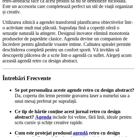
retro-abstractă face ca acest produs să nu se demodeze niciodată.
Este un accesoriu care completează perfect un stil de viață organizat
și creativ.
Utilizarea zilnică a agendei transformă planificarea obiectivelor într-
o activitate mult mai plăcută. Suprafața fină a coperții oferă o
senzație naturală la atingere. Designul inovator elimină monotonia
produselor de papetărie clasice. Agenda devine un companion de
încredere pentru gândurile voastre intime. Calitatea spiralei permite
deschiderea completă pentru un confort sporit. Vă invităm să
descoperiți plăcerea de a scrie într-o agendă cu suflet. Alegeți acum
această agendă retro cu design abstract.
Întrebări Frecvente
Se pot personaliza aceste agende retro cu design abstract?
Da, coperta din lemn permite gravarea laser a numelui sau a
unui mesaj preferat pe suprafață.
Ce tip de hârtie conține acest jurnal retro cu design
abstract?
Agenda
include foi veline, fără linii, ideale pentru
scris cursiv și schițe creative rapide.
Cum este protejat produsul
agendă
retro cu design