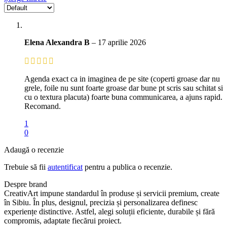
Elena Alexandra B
–
17 aprilie 2026
Agenda exact ca in imaginea de pe site (coperti groase dar nu
grele, foile nu sunt foarte groase dar bune pt scris sau schitat si
cu o textura placuta) foarte buna communicarea, a ajuns rapid.
Recomand.
1
0
Adaugă o recenzie
Trebuie să fii
autentificat
pentru a publica o recenzie.
Despre brand
CreativArt impune standardul în produse și servicii premium, create
în Sibiu. În plus, designul, precizia și personalizarea definesc
experiențe distinctive. Astfel, alegi soluții eficiente, durabile și fără
compromis, adaptate fiecărui proiect.