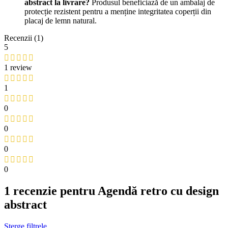
abstract la livrare?
Produsul beneficiază de un ambalaj de
protecție rezistent pentru a menține integritatea coperții din
placaj de lemn natural.
Recenzii (1)
5
1 review
1
0
0
0
0
1 recenzie pentru
Agendă retro cu design
abstract
Șterge filtrele