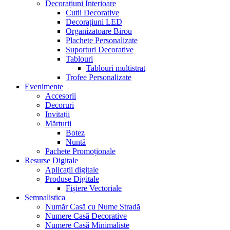
Decorațiuni Interioare
Cutii Decorative
Decorațiuni LED
Organizatoare Birou
Plachete Personalizate
Suporturi Decorative
Tablouri
Tablouri multistrat
Trofee Personalizate
Evenimente
Accesorii
Decoruri
Invitații
Mărturii
Botez
Nuntă
Pachete Promoționale
Resurse Digitale
Aplicații digitale
Produse Digitale
Fișiere Vectoriale
Semnalistica
Număr Casă cu Nume Stradă
Numere Casă Decorative
Numere Casă Minimaliste