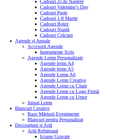
Cadouri Zi de Naștere
Cadouri Valentine’s Day
Cadouri Paște
Cadouri 1-8 Martie
Cadouri Botez
Cadouri Nuntă
Cadouri Crăciun
Agende și Jurnale
Accesorii Agende
Instrumente Scris
Agende Lemn Personalizate
Agende lemn A4
Agende lemn A5
Agende Lemn A6
Agende Lemn Creative
Agende Lemn cu Citate
Agende Lemn cu Logo Firmă
Agende Lemn cu Umor
Jurnal Lemn
Blancuri Creative
Baze Mărturii Evenimente
Blancuri pentru Personalizat
Decorațiuni și Artă
Artă Religioasă
Icoane Gravate